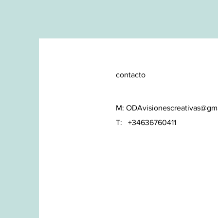
contacto
M:
ODAvisionescreativas@gm
T: +34636760411