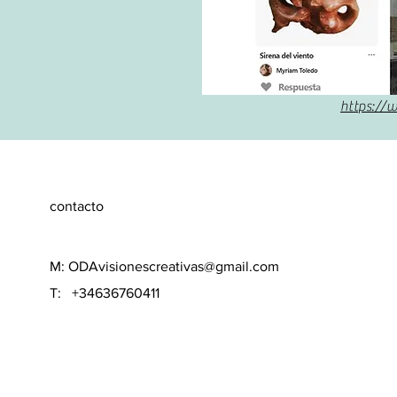
https://
contacto
M:
ODAvisionescreativas@gmail.com
T: +34636760411